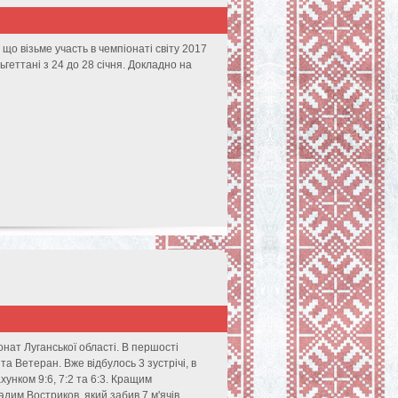
 що візьме участь в чемпіонаті світу 2017
ьгеттані з 24 до 28 січня. Докладно на
нат Луганської області. В першості
а Ветеран. Вже відбулось 3 зустрічі, в
хунком 9:6, 7:2 та 6:3. Кращим
дим Востриков, який забив 7 м'ячів.