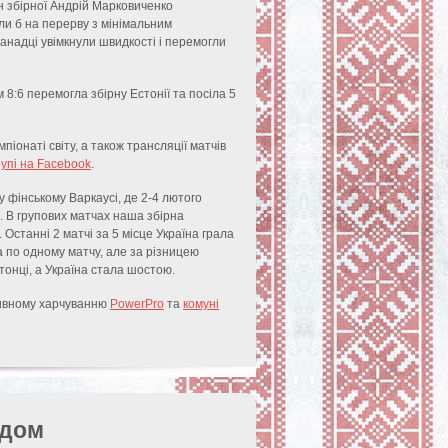
н збірної Андрій Марковиченко
ли б на перерву з мінімальним
канадці увімкнули швидкості і перемогли
 8:6 перемогла збірну Естонії та посіла 5
піонаті світу, а також трансляції матчів
рупі на Facebook
.
у фінському Варкаусі, де 2-4 лютого
в. В групових матчах наша збірна
станні 2 матчі за 5 місце Україна грала
а по одному матчу, але за різницею
стонці, а Україна стала шостою.
тивному харчуванню
PowerPro
та
комуні
адом