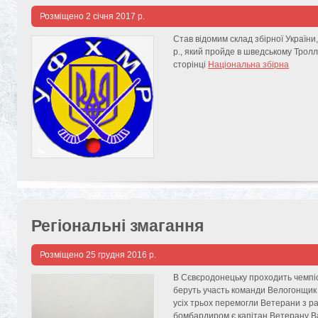
Розміщено
2 січня 2017 р.
Став відомим склад збірної України,
р., який пройде в шведському Тролл
сторінці
Національна збірна
Регіональні змагання
Розміщено
25 грудня 2016 р.
В Сєвєродонецьку проходить чемпіо
беруть участь команди Велогонщик т
усіх трьох перемогли Ветерани з ра
бомбардиром є капітан Ветерану Ва