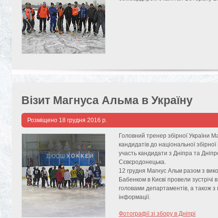
Візит Магнуса Альма в Україну
Розміщено
18 грудня 2016 р.
Головний тренер збірної України Ма
кандидатів до національної збірної 
участь кандидати з Дніпра та Дніпр
Сєвєродонецька.
12 грудня Магнус Альм разом з ви
Бабенком в Києві провели зустрічі в
головами департаментів, а також з
інформації.
Фотографії зі збору в Дніпрі