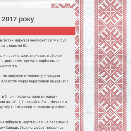
у 2017 року
ьгеттані відбувся чемпіонат світу в групі
ат у підгрупі В1.
рали проти старих знайомих зі збірної
лись росіянами, що мало вирішальне
хунком 9:6.
лістів минулого чемпіонату Угорщини.
але потім угорці перехопили ініціативу і
оти Японії. Українці мали вигравати
ли два м'ячі, і перший тайм закінчився з
ругому таймі японці виглядали цікавіше і
аїна вийшла в чвертьфіналі на переможця
рну Канади. Українці добре тримались